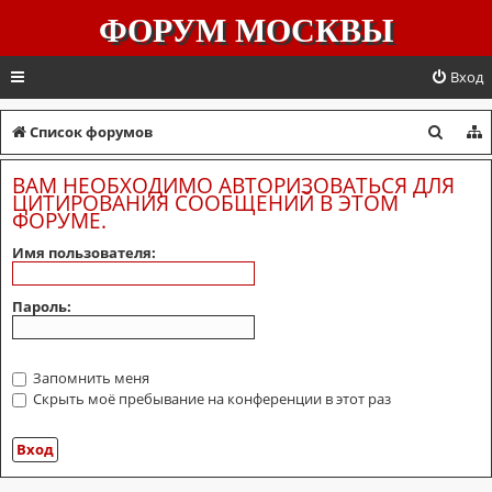
ФОРУМ МОСКВЫ
Вход
П
Список форумов
о
ВАМ НЕОБХОДИМО АВТОРИЗОВАТЬСЯ ДЛЯ
и
ЦИТИРОВАНИЯ СООБЩЕНИЙ В ЭТОМ
ФОРУМЕ.
с
Имя пользователя:
к
Пароль:
Запомнить меня
Скрыть моё пребывание на конференции в этот раз