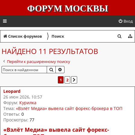
ФОРУМ МОСКВЫ
Вход
〉
П
Список форумов
Поиск
о
НАЙДЕНО 11 РЕЗУЛЬТАТОВ
и
Перейти к расширенному поиску
с
ПОИСК
РАСШИРЕННЫЙ ПОИСК
к
1
2
СЛЕД.
Leopard
26 июн 2026, 10:57
Форум:
Курилка
Тема:
«Взлёт Медиа» вывела сайт форекс-брокера в ТОП
Ответы:
0
Просмотры:
77
«Взлёт Медиа» вывела сайт форекс-