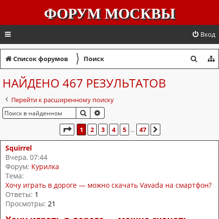
ФОРУМ МОСКВЫ
Вход
〉
П
Список форумов
Поиск
о
НАЙДЕНО 467 РЕЗУЛЬТАТОВ
и
Перейти к расширенному поиску
с
ПОИСК
РАСШИРЕННЫЙ ПОИСК
к
СТРАНИЦА
1
ИЗ
47
1
2
3
4
5
47
СЛЕД.
…
Squirrel
Вчера, 07:44
Форум:
Курилка
Тема:
Хочу играть в дороге — можно скачать Vavada на смартфон?
Ответы:
1
Просмотры:
21