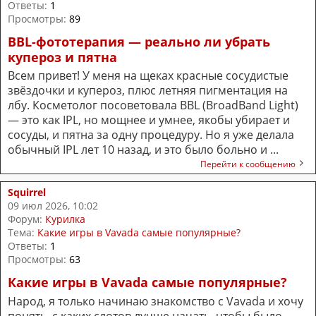
Ответы:
1
Просмотры:
89
BBL-фототерапия — реально ли убрать
купероз и пятна
Всем привет! У меня на щеках красные сосудистые
звёздочки и купероз, плюс летняя пигментация на
лбу. Косметолог посоветовала BBL (BroadBand Light)
— это как IPL, но мощнее и умнее, якобы убирает и
сосуды, и пятна за одну процедуру. Но я уже делала
обычный IPL лет 10 назад, и это было больно и ...
Перейти к сообщению
Squirrel
09 июл 2026, 10:02
Форум:
Курилка
Тема:
Какие игры в Vavada самые популярные?
Ответы:
1
Просмотры:
63
Какие игры в Vavada самые популярные?
Народ, я только начинаю знакомство с Vavada и хочу
понять, с каких слотов лучше начать, чтобы было