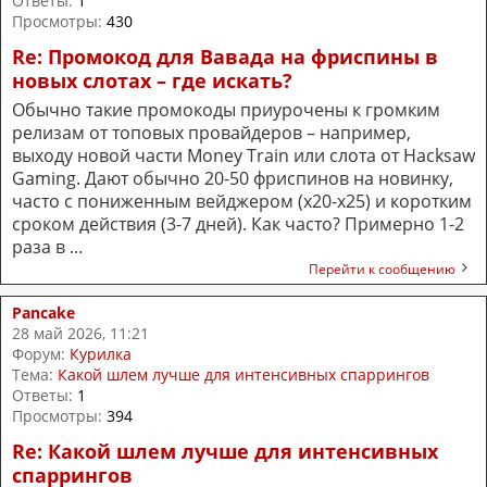
Ответы:
1
Просмотры:
430
Re: Промокод для Вавада на фриспины в
новых слотах – где искать?
Обычно такие промокоды приурочены к громким
релизам от топовых провайдеров – например,
выходу новой части Money Train или слота от Hacksaw
Gaming. Дают обычно 20-50 фриспинов на новинку,
часто с пониженным вейджером (х20-х25) и коротким
сроком действия (3-7 дней). Как часто? Примерно 1-2
раза в ...
Перейти к сообщению
Pancake
28 май 2026, 11:21
Форум:
Курилка
Тема:
Какой шлем лучше для интенсивных спаррингов
Ответы:
1
Просмотры:
394
Re: Какой шлем лучше для интенсивных
спаррингов