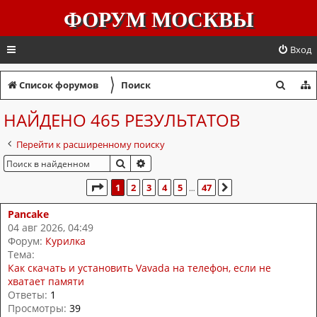
ФОРУМ МОСКВЫ
Вход
〉
П
Список форумов
Поиск
о
НАЙДЕНО 465 РЕЗУЛЬТАТОВ
и
Перейти к расширенному поиску
с
ПОИСК
РАСШИРЕННЫЙ ПОИСК
к
СТРАНИЦА
1
ИЗ
47
1
2
3
4
5
47
СЛЕД.
…
Pancake
04 авг 2026, 04:49
Форум:
Курилка
Тема:
Как скачать и установить Vavada на телефон, если не
хватает памяти
Ответы:
1
Просмотры:
39