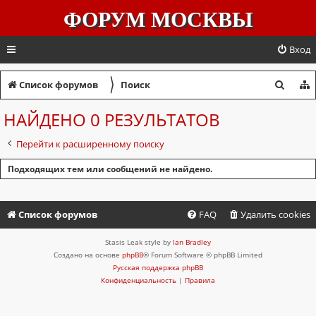
ФОРУМ МОСКВЫ
Вход
〉
П
Список форумов
Поиск
о
НАЙДЕНО 0 РЕЗУЛЬТАТОВ
и
Перейти к расширенному поиску
с
к
Подходящих тем или сообщений не найдено.
Список форумов
FAQ
Удалить cookies
Stasis Leak style by
Ian Bradley
Создано на основе
phpBB
® Forum Software © phpBB Limited
Русская поддержка phpBB
Конфиденциальность
|
Правила