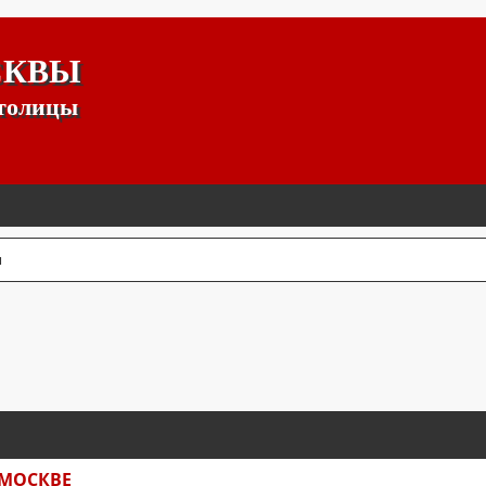
СКВЫ
столицы
ы
К
 МОСКВЕ