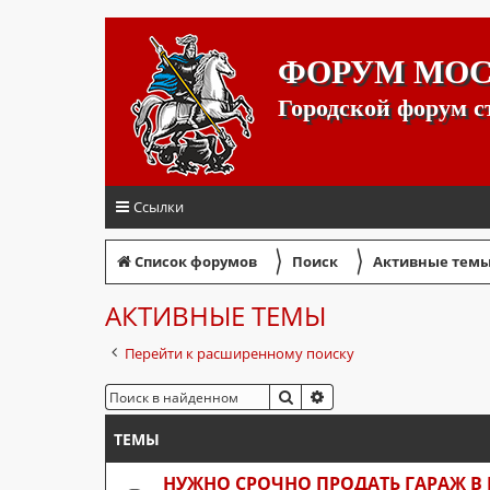
ФОРУМ МО
Городской форум 
Ссылки
〉
〉
Список форумов
Поиск
Активные тем
АКТИВНЫЕ ТЕМЫ
Перейти к расширенному поиску
ПОИСК
РАСШИРЕННЫЙ ПОИС
ТЕМЫ
НУЖНО СРОЧНО ПРОДАТЬ ГАРАЖ В