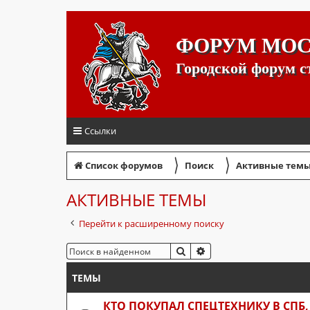
ФОРУМ МО
Городской форум 
Ссылки
〉
〉
Список форумов
Поиск
Активные тем
АКТИВНЫЕ ТЕМЫ
Перейти к расширенному поиску
ПОИСК
РАСШИРЕННЫЙ ПОИС
ТЕМЫ
КТО ПОКУПАЛ СПЕЦТЕХНИКУ В СПБ