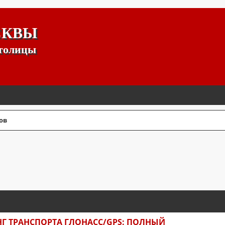
СКВЫ
столицы
ов
К
 ТРАНСПОРТА ГЛОНАСС/GPS: ПОЛНЫЙ