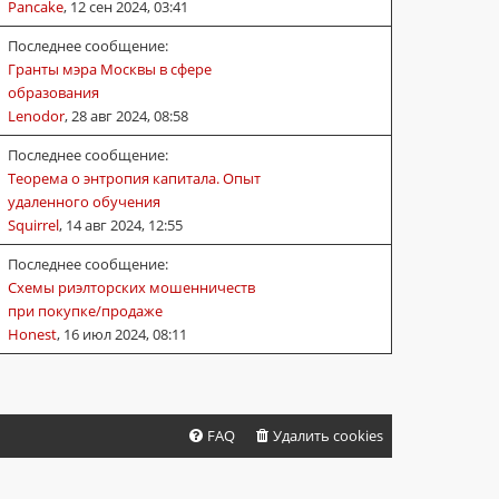
Pancake
,
12 сен 2024, 03:41
Последнее сообщение:
Гранты мэра Москвы в сфере
образования
Lenodor
,
28 авг 2024, 08:58
Последнее сообщение:
Теорема о энтропия капитала. Опыт
удаленного обучения
Squirrel
,
14 авг 2024, 12:55
Последнее сообщение:
Схемы риэлторских мошенничеств
при покупке/продаже
Honest
,
16 июл 2024, 08:11
FAQ
Удалить cookies