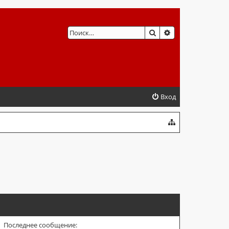
ПОИСК
РАСШИРЕННЫЙ 
Вход
Последнее сообщение: