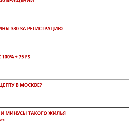
150 ВРАЩЕНИЙ
ИНЫ 330 ЗА РЕГИСТРАЦИЮ
100% + 75 FS
ЦЕПТУ В МОСКВЕ?
 И МИНУСЫ ТАКОГО ЖИЛЬЯ
сть