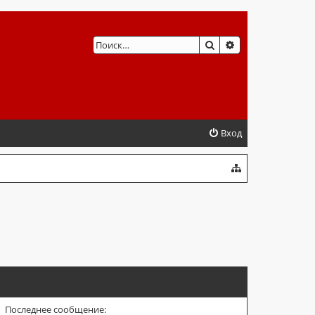
ПОИСК
РАСШИРЕННЫЙ 
Вход
Последнее сообщение: