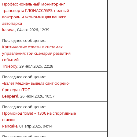
Профессиональный мониторинг
транспорта ГЛОНАСС/GPS: полный
контроль и экономия для вашего
автопарка
karavai
,
04 авг 2026, 12:39
Последнее сообщение:
Критические отказы в системах
управления: три сценария развития
событий
Trueboy
,
29 июл 2026, 22:28
Последнее сообщение:
«Взлёт Медиа» вывела сайт форекс-
брокера в ТОП
Leopard
,
26 июн 2026, 10:57
Последнее сообщение:
Промокод 1xBet – 130€ на спортивные
ставки
Pancake
,
01 апр 2025, 04:14
Последнее сообщение: