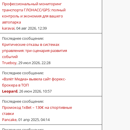
Профессиональный мониторинг
транспорта ГЛОНАСС/GPS: полный
контроль и экономия для вашего
автопарка
karavai
,
04 авг 2026, 12:39
Последнее сообщение:
Критические отказы в системах
управления: три сценария развития
событий
Trueboy
,
29 июл 2026, 22:28
Последнее сообщение:
«Взлёт Медиа» вывела сайт форекс-
брокера в ТОП
Leopard
,
26 июн 2026, 10:57
Последнее сообщение:
Промокод 1xBet – 130€ на спортивные
ставки
Pancake
,
01 апр 2025, 04:14
Последнее сообщение: