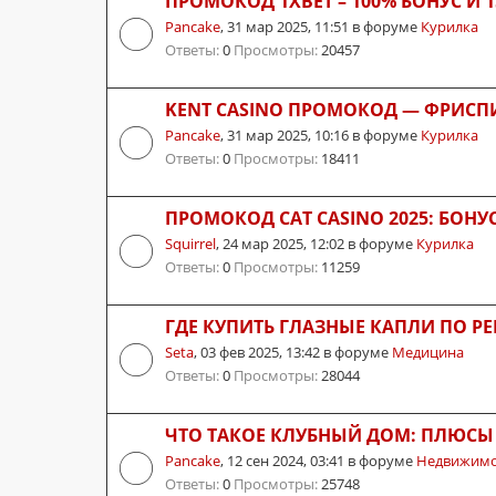
ПРОМОКОД 1XBET – 100% БОНУС И 
Pancake
,
31 мар 2025, 11:51
в форуме
Курилка
Ответы:
0
Просмотры:
20457
KENT CASINO ПРОМОКОД — ФРИСП
Pancake
,
31 мар 2025, 10:16
в форуме
Курилка
Ответы:
0
Просмотры:
18411
ПРОМОКОД CAT CASINO 2025: БОНУС 
Squirrel
,
24 мар 2025, 12:02
в форуме
Курилка
Ответы:
0
Просмотры:
11259
ГДЕ КУПИТЬ ГЛАЗНЫЕ КАПЛИ ПО РЕ
Seta
,
03 фев 2025, 13:42
в форуме
Медицина
Ответы:
0
Просмотры:
28044
ЧТО ТАКОЕ КЛУБНЫЙ ДОМ: ПЛЮСЫ
Pancake
,
12 сен 2024, 03:41
в форуме
Недвижимо
Ответы:
0
Просмотры:
25748