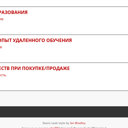
БРАЗОВАНИЯ
ие
 ОПЫТ УДАЛЕННОГО ОБУЧЕНИЯ
е
СТВ ПРИ ПОКУПКЕ/ПРОДАЖЕ
сть
Stasis Leak style by
Ian Bradley