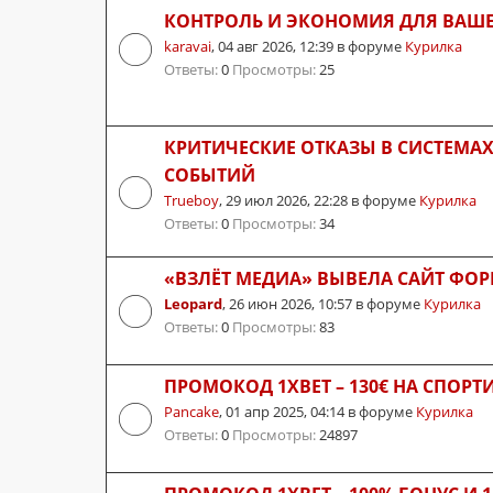
КОНТРОЛЬ И ЭКОНОМИЯ ДЛЯ ВАШЕ
karavai
,
04 авг 2026, 12:39
в форуме
Курилка
Ответы:
0
Просмотры:
25
КРИТИЧЕСКИЕ ОТКАЗЫ В СИСТЕМАХ
СОБЫТИЙ
Trueboy
,
29 июл 2026, 22:28
в форуме
Курилка
Ответы:
0
Просмотры:
34
«ВЗЛЁТ МЕДИА» ВЫВЕЛА САЙТ ФОРЕ
Leopard
,
26 июн 2026, 10:57
в форуме
Курилка
Ответы:
0
Просмотры:
83
ПРОМОКОД 1XBET – 130€ НА СПОРТ
Pancake
,
01 апр 2025, 04:14
в форуме
Курилка
Ответы:
0
Просмотры:
24897