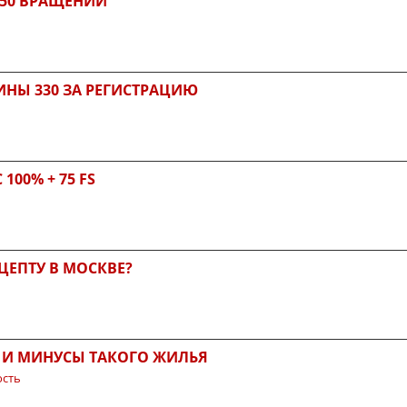
150 ВРАЩЕНИЙ
ИНЫ 330 ЗА РЕГИСТРАЦИЮ
100% + 75 FS
ЦЕПТУ В МОСКВЕ?
 И МИНУСЫ ТАКОГО ЖИЛЬЯ
сть