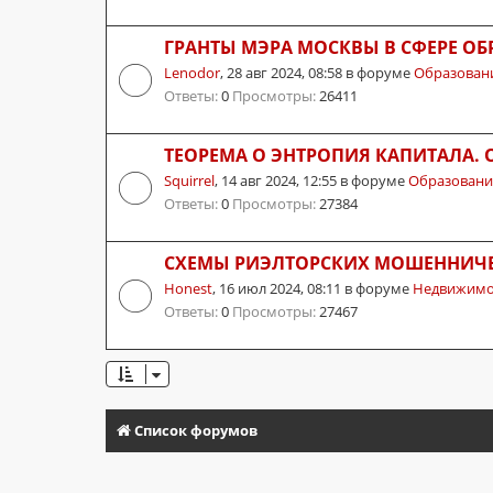
ГРАНТЫ МЭРА МОСКВЫ В СФЕРЕ О
Lenodor
,
28 авг 2024, 08:58
в форуме
Образован
Ответы:
0
Просмотры:
26411
ТЕОРЕМА О ЭНТРОПИЯ КАПИТАЛА.
Squirrel
,
14 авг 2024, 12:55
в форуме
Образовани
Ответы:
0
Просмотры:
27384
СХЕМЫ РИЭЛТОРСКИХ МОШЕННИЧЕ
Honest
,
16 июл 2024, 08:11
в форуме
Недвижимо
Ответы:
0
Просмотры:
27467
Список форумов