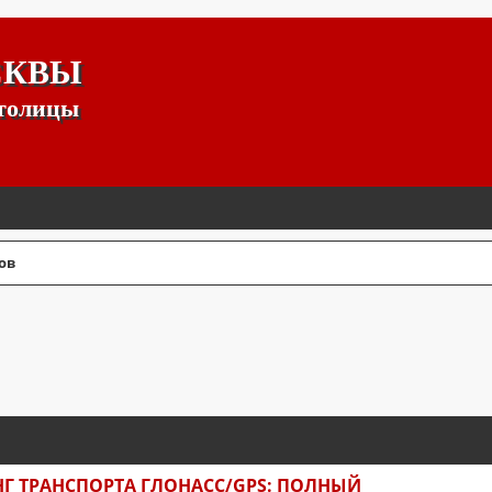
СКВЫ
столицы
ов
К
 ТРАНСПОРТА ГЛОНАСС/GPS: ПОЛНЫЙ