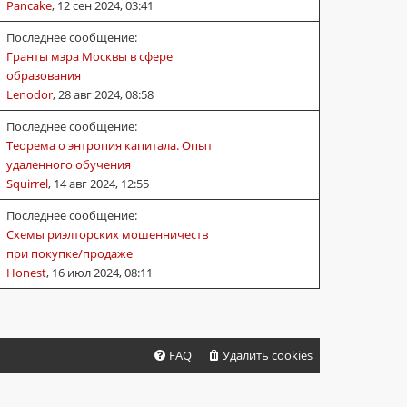
Pancake
,
12 сен 2024, 03:41
Последнее сообщение:
Гранты мэра Москвы в сфере
образования
Lenodor
,
28 авг 2024, 08:58
Последнее сообщение:
Теорема о энтропия капитала. Опыт
удаленного обучения
Squirrel
,
14 авг 2024, 12:55
Последнее сообщение:
Схемы риэлторских мошенничеств
при покупке/продаже
Honest
,
16 июл 2024, 08:11
FAQ
Удалить cookies