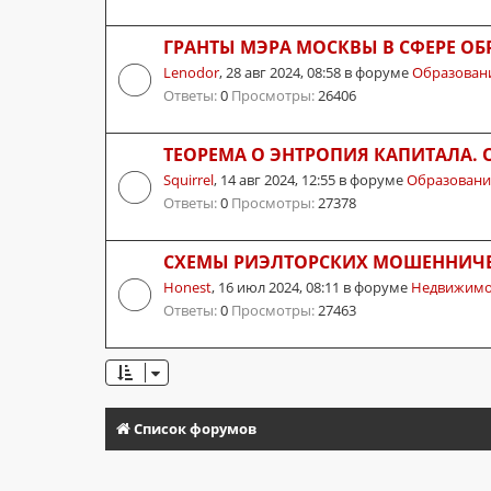
ГРАНТЫ МЭРА МОСКВЫ В СФЕРЕ О
Lenodor
,
28 авг 2024, 08:58
в форуме
Образован
Ответы:
0
Просмотры:
26406
ТЕОРЕМА О ЭНТРОПИЯ КАПИТАЛА.
Squirrel
,
14 авг 2024, 12:55
в форуме
Образовани
Ответы:
0
Просмотры:
27378
СХЕМЫ РИЭЛТОРСКИХ МОШЕННИЧЕ
Honest
,
16 июл 2024, 08:11
в форуме
Недвижимо
Ответы:
0
Просмотры:
27463
Список форумов