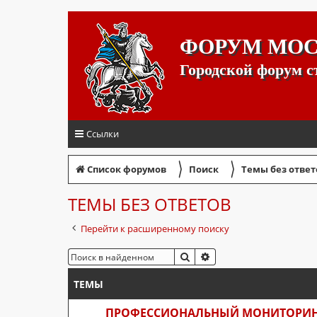
ФОРУМ МО
Городской форум 
Ссылки
〉
〉
Список форумов
Поиск
Темы без ответ
ТЕМЫ БЕЗ ОТВЕТОВ
Перейти к расширенному поиску
ПОИСК
РАСШИРЕННЫЙ ПОИС
ТЕМЫ
ПРОФЕССИОНАЛЬНЫЙ МОНИТОРИНГ