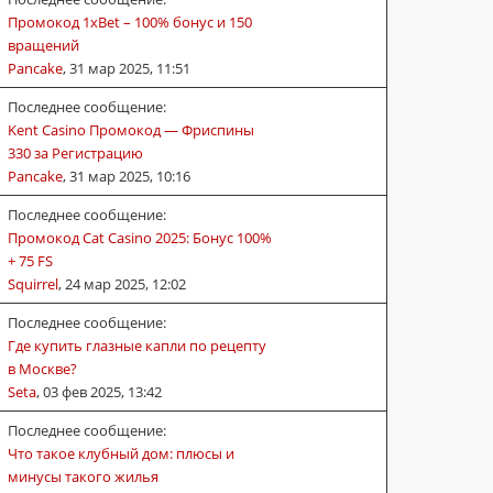
Промокод 1xBet – 100% бонус и 150
вращений
Pancake
,
31 мар 2025, 11:51
Последнее сообщение:
Kent Casino Промокод — Фриспины
330 за Регистрацию
Pancake
,
31 мар 2025, 10:16
Последнее сообщение:
Промокод Cat Casino 2025: Бонус 100%
+ 75 FS
Squirrel
,
24 мар 2025, 12:02
Последнее сообщение:
Где купить глазные капли по рецепту
в Москве?
Seta
,
03 фев 2025, 13:42
Последнее сообщение:
Что такое клубный дом: плюсы и
минусы такого жилья