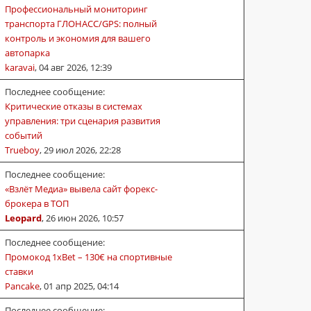
Профессиональный мониторинг
транспорта ГЛОНАСС/GPS: полный
контроль и экономия для вашего
автопарка
karavai
,
04 авг 2026, 12:39
Последнее сообщение:
Критические отказы в системах
управления: три сценария развития
событий
Trueboy
,
29 июл 2026, 22:28
Последнее сообщение:
«Взлёт Медиа» вывела сайт форекс-
брокера в ТОП
Leopard
,
26 июн 2026, 10:57
Последнее сообщение:
Промокод 1xBet – 130€ на спортивные
ставки
Pancake
,
01 апр 2025, 04:14
Последнее сообщение: