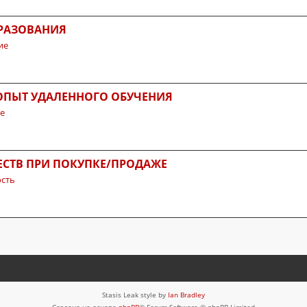
БРАЗОВАНИЯ
ие
 ОПЫТ УДАЛЕННОГО ОБУЧЕНИЯ
е
СТВ ПРИ ПОКУПКЕ/ПРОДАЖЕ
сть
Stasis Leak style by
Ian Bradley