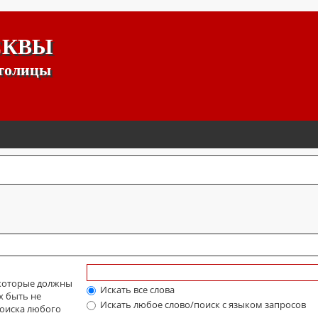
СКВЫ
столицы
 которые должны
Искать все слова
х быть не
Искать любое слово/поиск с языком запросов
оиска любого