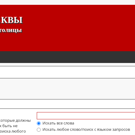
СКВЫ
столицы
 которые должны
Искать все слова
х быть не
Искать любое слово/поиск с языком запросов
оиска любого