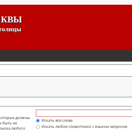
СКВЫ
столицы
 которые должны
Искать все слова
х быть не
Искать любое слово/поиск с языком запросов
оиска любого