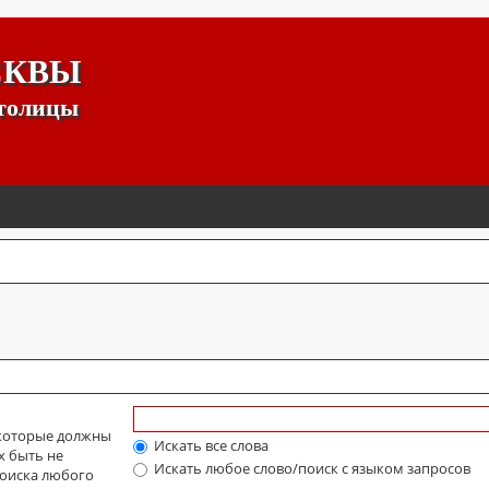
СКВЫ
столицы
 которые должны
Искать все слова
х быть не
Искать любое слово/поиск с языком запросов
оиска любого