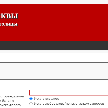
СКВЫ
столицы
 которые должны
Искать все слова
х быть не
Искать любое слово/поиск с языком запросов
оиска любого