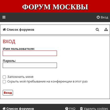
ФОРУМ МОСКВЫ
Вход
П
Список форумов
о
ВХОД
и
Имя пользователя:
с
к
Пароль:
Запомнить меня
Скрыть моё пребывание на конференции в этот раз
Список форумов
FAQ
Удалить cookies