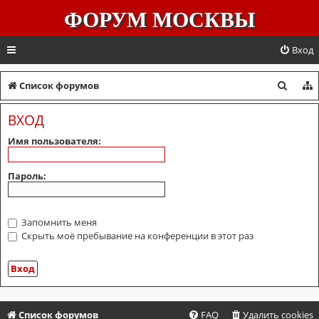
ФОРУМ МОСКВЫ
Вход
П
Список форумов
о
ВХОД
и
Имя пользователя:
с
к
Пароль:
Запомнить меня
Скрыть моё пребывание на конференции в этот раз
Список форумов
FAQ
Удалить cookies