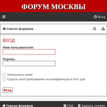
ФОРУМ МОСКВЫ
Вход
П
Список форумов
о
ВХОД
и
Имя пользователя:
с
к
Пароль:
Запомнить меня
Скрыть моё пребывание на конференции в этот раз
Список форумов
FAQ
Удалить cookies