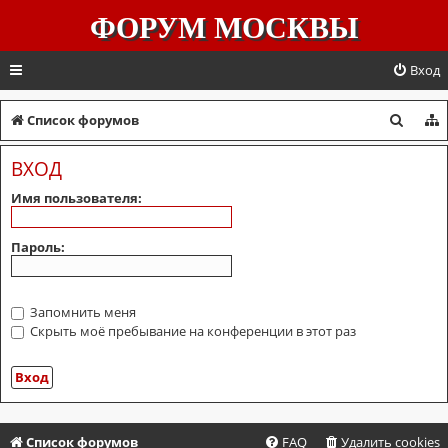
ФОРУМ МОСКВЫ
Вход
П
Список форумов
о
ВХОД
и
Имя пользователя:
с
к
Пароль:
Запомнить меня
Скрыть моё пребывание на конференции в этот раз
Список форумов
FAQ
Удалить cookies