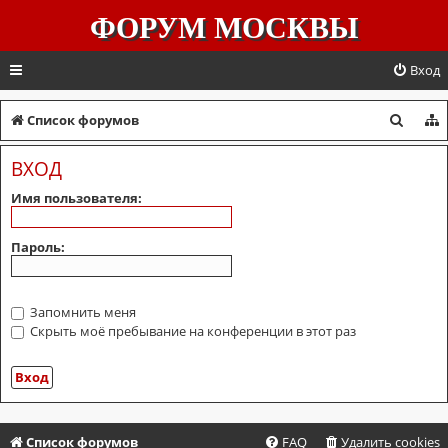
ФОРУМ МОСКВЫ
Вход
П
Список форумов
о
ВХОД
и
Имя пользователя:
с
к
Пароль:
Запомнить меня
Скрыть моё пребывание на конференции в этот раз
Список форумов
FAQ
Удалить cookies