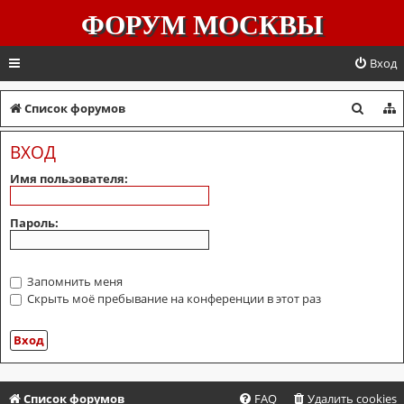
ФОРУМ МОСКВЫ
Вход
П
Список форумов
о
ВХОД
и
Имя пользователя:
с
к
Пароль:
Запомнить меня
Скрыть моё пребывание на конференции в этот раз
Список форумов
FAQ
Удалить cookies