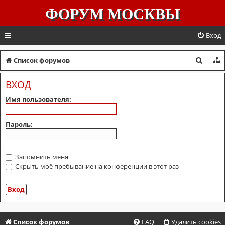
ФОРУМ МОСКВЫ
Вход
П
Список форумов
о
ВХОД
и
Имя пользователя:
с
к
Пароль:
Запомнить меня
Скрыть моё пребывание на конференции в этот раз
Список форумов
FAQ
Удалить cookies