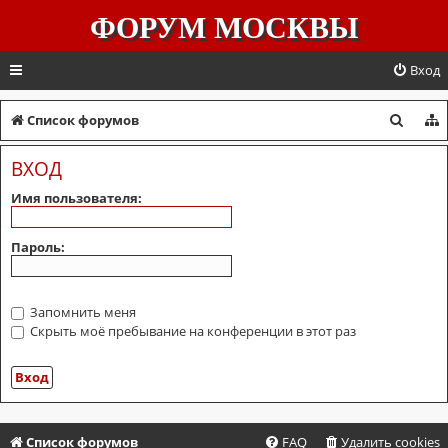
ФОРУМ МОСКВЫ
Вход
П
Список форумов
о
ВХОД
и
Имя пользователя:
с
к
Пароль:
Запомнить меня
Скрыть моё пребывание на конференции в этот раз
Список форумов
FAQ
Удалить cookies