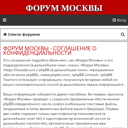
ФОРУМ МОСКВЫ
Вход
П
Список форумов
о
ФОРУМ МОСКВЫ - СОГЛАШЕНИЕ О
и
КОНФИДЕНЦИАЛЬНОСТИ
с
Это соглашение подробно объясняет, как «Форум Москвы» и его
подразделения (в дальнейшем «мы», «наш», «Форум Москвы»,
к
«https://novabb.ru») и phpBB (в дальнейшем «они», «программное
обеспечение phpBB», «www.phpbb.com», «phpBB Limited», «phpBB
Teams») используют информацию, полученную во время любой из
ваших пользовательских сессий (в дальнейшем «ваша информация»).
Ваша информация собирается двумя способами. Во-первых, просмотр
«Форум Москвы» приведёт к созданию программным обеспечением
phpBB определённого числа cookies (небольшие текстовые файлы,
загружаемые в папку временных файлов вашего браузера). Первые
две cookie содержат только идентификатор пользователя (в
дальнейшем «user-id») и идентификатор анонимной сессии (в
дальнейшем «session-id»), автоматически присвоенные вам