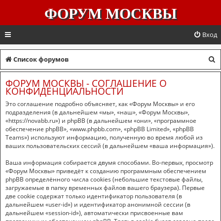
ФОРУМ МОСКВЫ
Вход
П
Список форумов
о
ФОРУМ МОСКВЫ - СОГЛАШЕНИЕ О
и
КОНФИДЕНЦИАЛЬНОСТИ
с
Это соглашение подробно объясняет, как «Форум Москвы» и его
подразделения (в дальнейшем «мы», «наш», «Форум Москвы»,
к
«https://novabb.ru») и phpBB (в дальнейшем «они», «программное
обеспечение phpBB», «www.phpbb.com», «phpBB Limited», «phpBB
Teams») используют информацию, полученную во время любой из
ваших пользовательских сессий (в дальнейшем «ваша информация»).
Ваша информация собирается двумя способами. Во-первых, просмотр
«Форум Москвы» приведёт к созданию программным обеспечением
phpBB определённого числа cookies (небольшие текстовые файлы,
загружаемые в папку временных файлов вашего браузера). Первые
две cookie содержат только идентификатор пользователя (в
дальнейшем «user-id») и идентификатор анонимной сессии (в
дальнейшем «session-id»), автоматически присвоенные вам