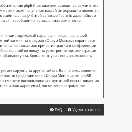
беспечению phpBB, однако они выходят за рамки этого
рым источником получения вашей информации являются
азмещённые под учётной записью Гостя (в дальнейшем
ись») и сообщения, оставленные вами после
»), индивидуальный пароль для входа под вашей
чётной записи на форумах «Форум Москвы» охраняется
ация, запрашиваемая при регистрации в конференции
еобязательной ко вводу, на усмотрение администрации
 общедоступна. Кроме того, у вас есть возможность
егистрируясь на других сайтах. Ваш пароль является
льствах ни представители «Форум Москвы», ни phpBB
и, вы сможете воспользоваться функцией восстановления
ля и ваш адрес email, после чего программное
FAQ
Удалить cookies