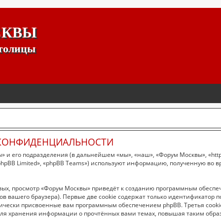
СКВЫ
столицы
 КОНФИДЕНЦИАЛЬНОСТИ
 и его подразделения (в дальнейшем «мы», «наш», «Форум Москвы», «https
hpBB Limited», «phpBB Teams») используют информацию, полученную во в
вых, просмотр «Форум Москвы» приведёт к созданию программным обеспе
в вашего браузера). Первые две cookie содержат только идентификатор п
тически присвоенные вам программным обеспечением phpBB. Третья cookie
ля хранения информации о прочтённых вами темах, повышая таким образ