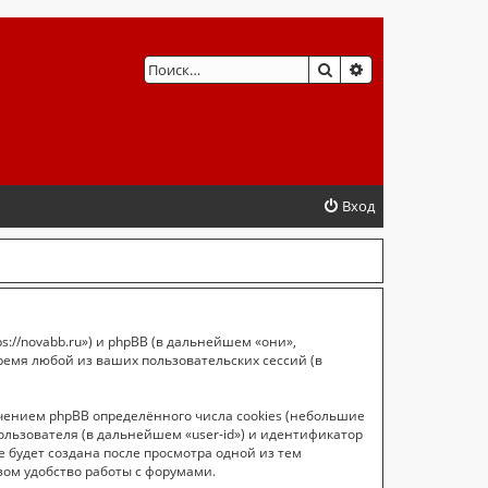
ПОИСК
РАСШИРЕННЫЙ 
Вход
://novabb.ru») и phpBB (в дальнейшем «они»,
ремя любой из ваших пользовательских сессий (в
чением phpBB определённого числа cookies (небольшие
ользователя (в дальнейшем «user-id») и идентификатор
 будет создана после просмотра одной из тем
ом удобство работы с форумами.