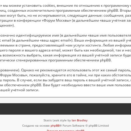
 мы можем установить cookies, внешние по отношению к программному о
раниц, созданных исключительно программным обеспечением phpBB. Вто
ыми могут быть, но не исчерпываются, следующие данные: сообщения, р
трации в конференции «Форум Москвы» (в дальнейшем «ваша учётная зап
щения»).
днозначно идентифицируемое имя (в дальнейшем «ваше имя пользователя
с email (в дальнейшем «ваш адрес email»). Ваша информация из вашей у
емыми в стране, предоставляющей нам услуги хостинга. Любая информ
его пароля и вашего адреса email, может быть как необходимой, так и н
ь возможность выбрать, какая информация из вашей учётной записи будет
оматически сгенерированных программным обеспечением phpBB.
ванием). Однако не рекомендуется использовать этот же самый пароль, р
Форум Москвы», пожалуйста, храните его в тайне, ни при каких обстояте
аш пароль. В случае, если вы забудете ваш пароль к вашей учётной запис
м обеспечением phpBB. Вам будет необходимо ввести ваше имя пользовате
вашей учётной записи.
Stasis Leak style by
Ian Bradley
Создано на основе
phpBB
® Forum Software © phpBB Limited
Русская поддержка phpBB