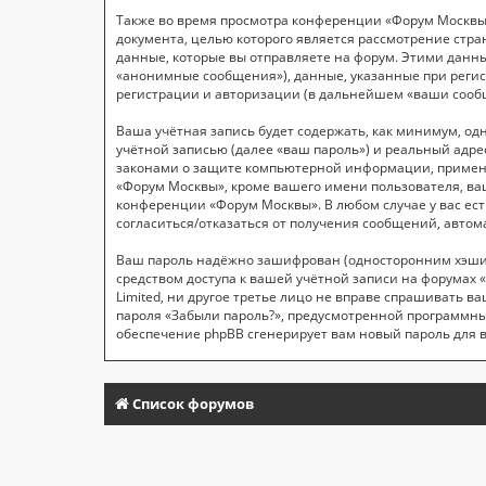
Также во время просмотра конференции «Форум Москвы»
документа, целью которого является рассмотрение ст
данные, которые вы отправляете на форум. Этими данн
«анонимные сообщения»), данные, указанные при регис
регистрации и авторизации (в дальнейшем «ваши сооб
Ваша учётная запись будет содержать, как минимум, о
учётной записью (далее «ваш пароль») и реальный адре
законами о защите компьютерной информации, применя
«Форум Москвы», кроме вашего имени пользователя, ваш
конференции «Форум Москвы». В любом случае у вас ест
согласиться/отказаться от получения сообщений, авт
Ваш пароль надёжно зашифрован (односторонним хэширо
средством доступа к вашей учётной записи на форумах «
Limited, ни другое третье лицо не вправе спрашивать в
пароля «Забыли пароль?», предусмотренной программны
обеспечение phpBB сгенерирует вам новый пароль для 
Список форумов