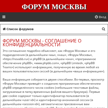
ФОРУМ МОСКВЫ
Вход
П
Список форумов
о
ФОРУМ МОСКВЫ - СОГЛАШЕНИЕ О
и
КОНФИДЕНЦИАЛЬНОСТИ
с
Это соглашение подробно объясняет, как «Форум Москвы» и его
подразделения (в дальнейшем «мы», «наш», «Форум Москвы»,
к
«https://novabb.ru») и phpBB (в дальнейшем «они», «программное
обеспечение phpBB», «www.phpbb.com», «phpBB Limited», «phpBB
Teams») используют информацию, полученную во время любой из
ваших пользовательских сессий (в дальнейшем «ваша информация»).
Ваша информация собирается двумя способами. Во-первых, просмотр
«Форум Москвы» приведёт к созданию программным обеспечением
phpBB определённого числа cookies (небольшие текстовые файлы,
загружаемые в папку временных файлов вашего браузера). Первые
две cookie содержат только идентификатор пользователя (в
дальнейшем «user-id») и идентификатор анонимной сессии (в
дальнейшем «session-id»), автоматически присвоенные вам