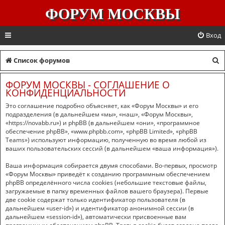
ФОРУМ МОСКВЫ
Вход
П
Список форумов
о
ФОРУМ МОСКВЫ - СОГЛАШЕНИЕ О
и
КОНФИДЕНЦИАЛЬНОСТИ
с
Это соглашение подробно объясняет, как «Форум Москвы» и его
подразделения (в дальнейшем «мы», «наш», «Форум Москвы»,
к
«https://novabb.ru») и phpBB (в дальнейшем «они», «программное
обеспечение phpBB», «www.phpbb.com», «phpBB Limited», «phpBB
Teams») используют информацию, полученную во время любой из
ваших пользовательских сессий (в дальнейшем «ваша информация»).
Ваша информация собирается двумя способами. Во-первых, просмотр
«Форум Москвы» приведёт к созданию программным обеспечением
phpBB определённого числа cookies (небольшие текстовые файлы,
загружаемые в папку временных файлов вашего браузера). Первые
две cookie содержат только идентификатор пользователя (в
дальнейшем «user-id») и идентификатор анонимной сессии (в
дальнейшем «session-id»), автоматически присвоенные вам