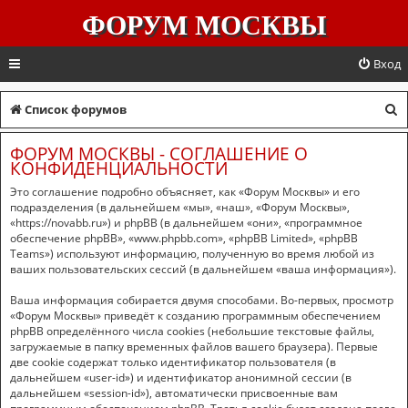
ФОРУМ МОСКВЫ
Вход
П
Список форумов
о
ФОРУМ МОСКВЫ - СОГЛАШЕНИЕ О
и
КОНФИДЕНЦИАЛЬНОСТИ
с
Это соглашение подробно объясняет, как «Форум Москвы» и его
подразделения (в дальнейшем «мы», «наш», «Форум Москвы»,
к
«https://novabb.ru») и phpBB (в дальнейшем «они», «программное
обеспечение phpBB», «www.phpbb.com», «phpBB Limited», «phpBB
Teams») используют информацию, полученную во время любой из
ваших пользовательских сессий (в дальнейшем «ваша информация»).
Ваша информация собирается двумя способами. Во-первых, просмотр
«Форум Москвы» приведёт к созданию программным обеспечением
phpBB определённого числа cookies (небольшие текстовые файлы,
загружаемые в папку временных файлов вашего браузера). Первые
две cookie содержат только идентификатор пользователя (в
дальнейшем «user-id») и идентификатор анонимной сессии (в
дальнейшем «session-id»), автоматически присвоенные вам