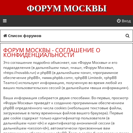
ФОРУМ МОСКВЫ
Вход
П
Список форумов
о
ФОРУМ МОСКВЫ - СОГЛАШЕНИЕ О
и
КОНФИДЕНЦИАЛЬНОСТИ
с
Это соглашение подробно объясняет, как «Форум Москвы» и его
подразделения (в дальнейшем «мы», «наш», «Форум Москвы»,
к
«https://novabb.ru») и phpBB (в дальнейшем «они», «программное
обеспечение phpBB», «www.phpbb.com», «phpBB Limited», «phpBB
Teams») используют информацию, полученную во время любой из
ваших пользовательских сессий (в дальнейшем «ваша информация»).
Ваша информация собирается двумя способами. Во-первых, просмотр
«Форум Москвы» приведёт к созданию программным обеспечением
phpBB определённого числа cookies (небольшие текстовые файлы,
загружаемые в папку временных файлов вашего браузера). Первые
две cookie содержат только идентификатор пользователя (в
дальнейшем «user-id») и идентификатор анонимной сессии (в
дальнейшем «session-id»), автоматически присвоенные вам