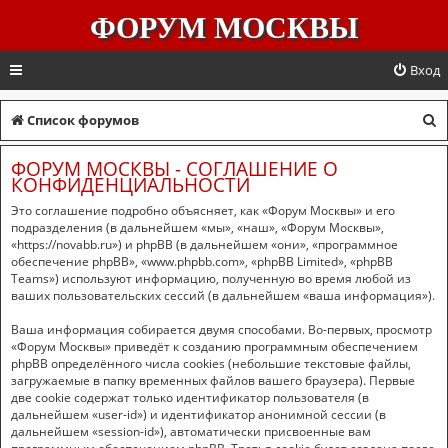
ФОРУМ МОСКВЫ
Вход
П
Список форумов
о
ФОРУМ МОСКВЫ - СОГЛАШЕНИЕ О
и
КОНФИДЕНЦИАЛЬНОСТИ
с
Это соглашение подробно объясняет, как «Форум Москвы» и его
подразделения (в дальнейшем «мы», «наш», «Форум Москвы»,
к
«https://novabb.ru») и phpBB (в дальнейшем «они», «программное
обеспечение phpBB», «www.phpbb.com», «phpBB Limited», «phpBB
Teams») используют информацию, полученную во время любой из
ваших пользовательских сессий (в дальнейшем «ваша информация»).
Ваша информация собирается двумя способами. Во-первых, просмотр
«Форум Москвы» приведёт к созданию программным обеспечением
phpBB определённого числа cookies (небольшие текстовые файлы,
загружаемые в папку временных файлов вашего браузера). Первые
две cookie содержат только идентификатор пользователя (в
дальнейшем «user-id») и идентификатор анонимной сессии (в
дальнейшем «session-id»), автоматически присвоенные вам