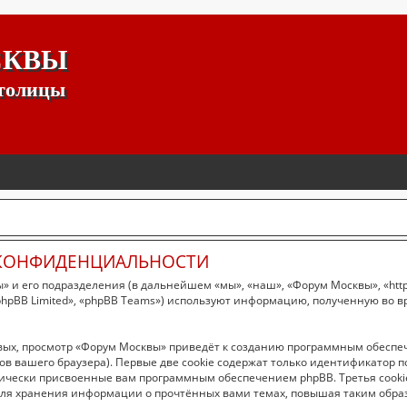
СКВЫ
столицы
 КОНФИДЕНЦИАЛЬНОСТИ
 и его подразделения (в дальнейшем «мы», «наш», «Форум Москвы», «https
hpBB Limited», «phpBB Teams») используют информацию, полученную во в
вых, просмотр «Форум Москвы» приведёт к созданию программным обеспе
в вашего браузера). Первые две cookie содержат только идентификатор п
тически присвоенные вам программным обеспечением phpBB. Третья cookie
ля хранения информации о прочтённых вами темах, повышая таким образ