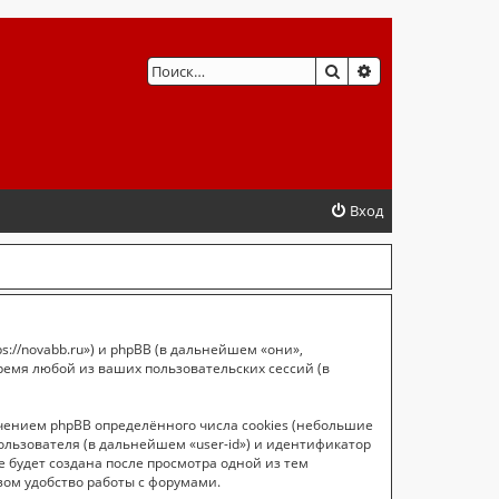
ПОИСК
РАСШИРЕННЫЙ 
Вход
://novabb.ru») и phpBB (в дальнейшем «они»,
ремя любой из ваших пользовательских сессий (в
чением phpBB определённого числа cookies (небольшие
ользователя (в дальнейшем «user-id») и идентификатор
 будет создана после просмотра одной из тем
ом удобство работы с форумами.