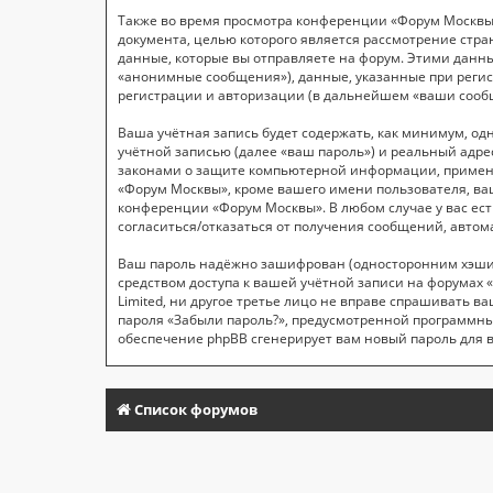
Также во время просмотра конференции «Форум Москвы»
документа, целью которого является рассмотрение ст
данные, которые вы отправляете на форум. Этими данн
«анонимные сообщения»), данные, указанные при регис
регистрации и авторизации (в дальнейшем «ваши сооб
Ваша учётная запись будет содержать, как минимум, о
учётной записью (далее «ваш пароль») и реальный адре
законами о защите компьютерной информации, применя
«Форум Москвы», кроме вашего имени пользователя, ваш
конференции «Форум Москвы». В любом случае у вас ест
согласиться/отказаться от получения сообщений, авт
Ваш пароль надёжно зашифрован (односторонним хэширо
средством доступа к вашей учётной записи на форумах «
Limited, ни другое третье лицо не вправе спрашивать в
пароля «Забыли пароль?», предусмотренной программны
обеспечение phpBB сгенерирует вам новый пароль для 
Список форумов