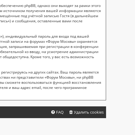
беспечению phpBB, однако они выходят за рамки этого
рым источником получения вашей информации являются
азмещённые под учётной записью Гостя (в дальнейшем
ись») и сообщения, оставленные вами после
»), индивидуальный пароль для входа под вашей
чётной записи на форумах «Форум Москвы» охраняется
ация, запрашиваемая при регистрации в конференции
еобязательной ко вводу, на усмотрение администрации
 общедоступна. Кроме того, у вас есть возможность
егистрируясь на других сайтах. Ваш пароль является
льствах ни представители «Форум Москвы», ни phpBB
и, вы сможете воспользоваться функцией восстановления
ля и ваш адрес email, после чего программное
FAQ
Удалить cookies