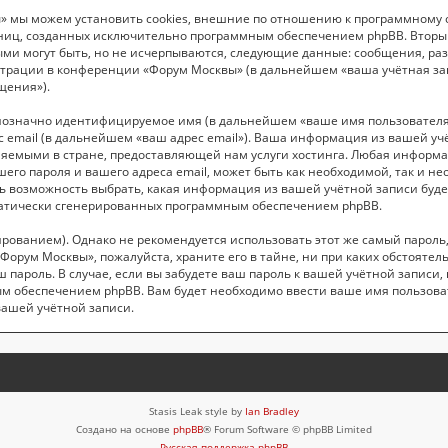
 мы можем установить cookies, внешние по отношению к программному о
раниц, созданных исключительно программным обеспечением phpBB. Вто
ыми могут быть, но не исчерпываются, следующие данные: сообщения, р
трации в конференции «Форум Москвы» (в дальнейшем «ваша учётная зап
щения»).
днозначно идентифицируемое имя (в дальнейшем «ваше имя пользователя
с email (в дальнейшем «ваш адрес email»). Ваша информация из вашей у
емыми в стране, предоставляющей нам услуги хостинга. Любая информ
его пароля и вашего адреса email, может быть как необходимой, так и н
ь возможность выбрать, какая информация из вашей учётной записи будет
оматически сгенерированных программным обеспечением phpBB.
ванием). Однако не рекомендуется использовать этот же самый пароль, р
Форум Москвы», пожалуйста, храните его в тайне, ни при каких обстояте
аш пароль. В случае, если вы забудете ваш пароль к вашей учётной запис
м обеспечением phpBB. Вам будет необходимо ввести ваше имя пользовате
вашей учётной записи.
Stasis Leak style by
Ian Bradley
Создано на основе
phpBB
® Forum Software © phpBB Limited
Русская поддержка phpBB