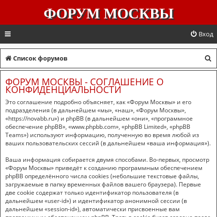
ФОРУМ МОСКВЫ
Вход
П
Список форумов
о
ФОРУМ МОСКВЫ - СОГЛАШЕНИЕ О
и
КОНФИДЕНЦИАЛЬНОСТИ
с
Это соглашение подробно объясняет, как «Форум Москвы» и его
подразделения (в дальнейшем «мы», «наш», «Форум Москвы»,
к
«https://novabb.ru») и phpBB (в дальнейшем «они», «программное
обеспечение phpBB», «www.phpbb.com», «phpBB Limited», «phpBB
Teams») используют информацию, полученную во время любой из
ваших пользовательских сессий (в дальнейшем «ваша информация»).
Ваша информация собирается двумя способами. Во-первых, просмотр
«Форум Москвы» приведёт к созданию программным обеспечением
phpBB определённого числа cookies (небольшие текстовые файлы,
загружаемые в папку временных файлов вашего браузера). Первые
две cookie содержат только идентификатор пользователя (в
дальнейшем «user-id») и идентификатор анонимной сессии (в
дальнейшем «session-id»), автоматически присвоенные вам