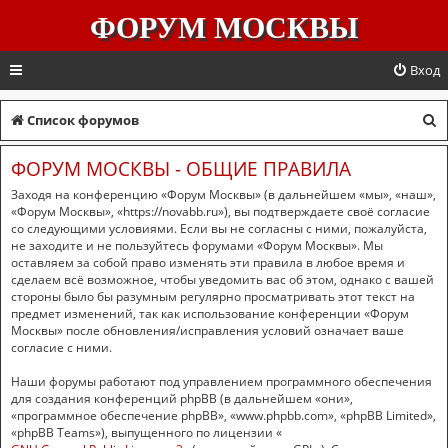
ФОРУМ МОСКВЫ
Вход
П
Список форумов
о
ФОРУМ МОСКВЫ - ОБЩИЕ ПРАВИЛА
и
Заходя на конференцию «Форум Москвы» (в дальнейшем «мы», «наш»,
с
«Форум Москвы», «https://novabb.ru»), вы подтверждаете своё согласие
со следующими условиями. Если вы не согласны с ними, пожалуйста,
к
не заходите и не пользуйтесь форумами «Форум Москвы». Мы
оставляем за собой право изменять эти правила в любое время и
сделаем всё возможное, чтобы уведомить вас об этом, однако с вашей
стороны было бы разумным регулярно просматривать этот текст на
предмет изменений, так как использование конференции «Форум
Москвы» после обновления/исправления условий означает ваше
согласие с ними.
Наши форумы работают под управлением программного обеспечения
для создания конференций phpBB (в дальнейшем «они»,
«программное обеспечение phpBB», «www.phpbb.com», «phpBB Limited»,
«phpBB Teams»), выпущенного по лицензии «