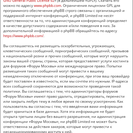
GNU General Public License v2
» (в дальнейшем «GPL»). Скачать его
можно по адресу
www.phpbb.com
. Ограничения лицензии GPL для
программного обеспечения phpBB строго связаны с организацией и
поддержкой интернет-конференций, и phpBB Limited не несёт
ответственности за то, что администрация конференций определяет
в качестве допустимого содержания и/или поведения в них. За
дополнительной информацией о phpBB обращайтесь по адресу
https://www.phpbb.com/
.
Вы соглашаетесь не размещать оскорбительных, угрожающих,
клеветнических сообщений, порнографических сообщений, призывов
к национальной розни и прочих сообщений, которые могут нарушить
законы вашей страны, страны, которая предоставляет услуги хостинга
для форумов «Форум Москвы» или международное право. Попытки
размещения таких сообщений могут привести к вашему
немедленному отключению от конференции, при этом ваш провайдер
будет поставлен в известность, если мы сочтём это нужным. IP-адреса
всех сообщений сохраняются для возможности проведения такой
политики. Вы соглашаетесь с тем, что администраторы форумов
«Форум Москвы» имеют право удалить, отредактировать, перенести
или закрыть любую тему в любое время по своему усмотрению. Как
пользователь вы согласны с тем, что введённая вами информация
будет храниться в базе данных. Хотя эта информация не будет
открыта третьим лицам без вашего разрешения, ни администрация
конференции «Форум Москвы», ни phpBB Limited не может быть
ответственна за действия хакеров, которые могут привести к
несанкционированному доступу к ней.