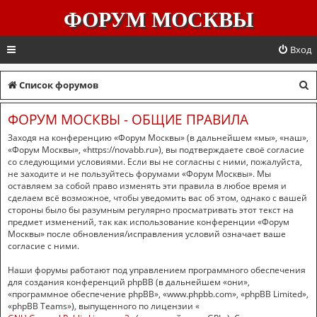
ФОРУМ МОСКВЫ
Вход
П
Список форумов
о
ФОРУМ МОСКВЫ - ОБЩИЕ ПРАВИЛА
и
Заходя на конференцию «Форум Москвы» (в дальнейшем «мы», «наш»,
с
«Форум Москвы», «https://novabb.ru»), вы подтверждаете своё согласие
со следующими условиями. Если вы не согласны с ними, пожалуйста,
к
не заходите и не пользуйтесь форумами «Форум Москвы». Мы
оставляем за собой право изменять эти правила в любое время и
сделаем всё возможное, чтобы уведомить вас об этом, однако с вашей
стороны было бы разумным регулярно просматривать этот текст на
предмет изменений, так как использование конференции «Форум
Москвы» после обновления/исправления условий означает ваше
согласие с ними.
Наши форумы работают под управлением программного обеспечения
для создания конференций phpBB (в дальнейшем «они»,
«программное обеспечение phpBB», «www.phpbb.com», «phpBB Limited»,
«phpBB Teams»), выпущенного по лицензии «