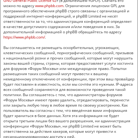
GNU General Public License v2
» (в дальнейшем «GPL»). Скачать его
можно по адресу
www.phpbb.com
. Ограничения лицензии GPL для
программного обеспечения phpBB строго связаны с организацией и
поддержкой интернет-конференций, и phpBB Limited не несёт
ответственности за то, что администрация конференций определяет
в качестве допустимого содержания и/или поведения в них. За
дополнительной информацией о phpBB обращайтесь по адресу
https://www.phpbb.com/
.
Вы соглашаетесь не размещать оскорбительных, угрожающих,
клеветнических сообщений, порнографических сообщений, призывов
к национальной розни и прочих сообщений, которые могут нарушить
законы вашей страны, страны, которая предоставляет услуги хостинга
для форумов «Форум Москвы» или международное право. Попытки
размещения таких сообщений могут привести к вашему
немедленному отключению от конференции, при этом ваш провайдер
будет поставлен в известность, если мы сочтём это нужным. IP-адреса
всех сообщений сохраняются для возможности проведения такой
политики. Вы соглашаетесь с тем, что администраторы форумов
«Форум Москвы» имеют право удалить, отредактировать, перенести
или закрыть любую тему в любое время по своему усмотрению. Как
пользователь вы согласны с тем, что введённая вами информация
будет храниться в базе данных. Хотя эта информация не будет
открыта третьим лицам без вашего разрешения, ни администрация
конференции «Форум Москвы», ни phpBB Limited не может быть
ответственна за действия хакеров, которые могут привести к
несанкционированному доступу к ней.