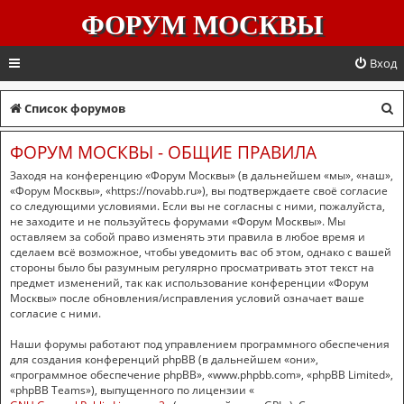
ФОРУМ МОСКВЫ
Вход
П
Список форумов
о
ФОРУМ МОСКВЫ - ОБЩИЕ ПРАВИЛА
и
Заходя на конференцию «Форум Москвы» (в дальнейшем «мы», «наш»,
с
«Форум Москвы», «https://novabb.ru»), вы подтверждаете своё согласие
со следующими условиями. Если вы не согласны с ними, пожалуйста,
к
не заходите и не пользуйтесь форумами «Форум Москвы». Мы
оставляем за собой право изменять эти правила в любое время и
сделаем всё возможное, чтобы уведомить вас об этом, однако с вашей
стороны было бы разумным регулярно просматривать этот текст на
предмет изменений, так как использование конференции «Форум
Москвы» после обновления/исправления условий означает ваше
согласие с ними.
Наши форумы работают под управлением программного обеспечения
для создания конференций phpBB (в дальнейшем «они»,
«программное обеспечение phpBB», «www.phpbb.com», «phpBB Limited»,
«phpBB Teams»), выпущенного по лицензии «