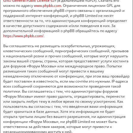
GNU General Public License v2
» (в дальнейшем «GPL»). Скачать его
можно по адресу
www.phpbb.com
. Ограничения лицензии GPL для
программного обеспечения phpBB строго связаны с организацией и
поддержкой интернет-конференций, и phpBB Limited не несёт
ответственности за то, что администрация конференций определяет
в качестве допустимого содержания и/или поведения в них. За
дополнительной информацией о phpBB обращайтесь по адресу
https://www.phpbb.com/
.
Вы соглашаетесь не размещать оскорбительных, угрожающих,
клеветнических сообщений, порнографических сообщений, призывов
к национальной розни и прочих сообщений, которые могут нарушить
законы вашей страны, страны, которая предоставляет услуги хостинга
для форумов «Форум Москвы» или международное право. Попытки
размещения таких сообщений могут привести к вашему
немедленному отключению от конференции, при этом ваш провайдер
будет поставлен в известность, если мы сочтём это нужным. IP-адреса
всех сообщений сохраняются для возможности проведения такой
политики. Вы соглашаетесь с тем, что администраторы форумов
«Форум Москвы» имеют право удалить, отредактировать, перенести
или закрыть любую тему в любое время по своему усмотрению. Как
пользователь вы согласны с тем, что введённая вами информация
будет храниться в базе данных. Хотя эта информация не будет
открыта третьим лицам без вашего разрешения, ни администрация
конференции «Форум Москвы», ни phpBB Limited не может быть
ответственна за действия хакеров, которые могут привести к
несанкционированному доступу к ней.