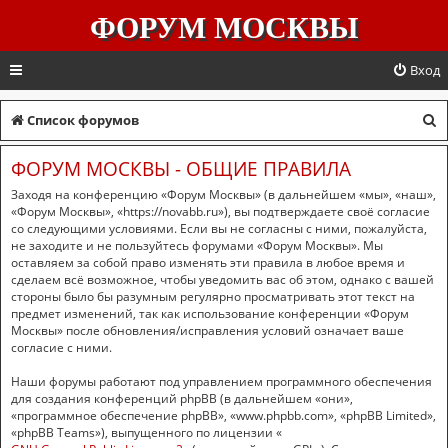
ФОРУМ МОСКВЫ
Вход
П
Список форумов
о
ФОРУМ МОСКВЫ - ОБЩИЕ ПРАВИЛА
и
Заходя на конференцию «Форум Москвы» (в дальнейшем «мы», «наш»,
с
«Форум Москвы», «https://novabb.ru»), вы подтверждаете своё согласие
со следующими условиями. Если вы не согласны с ними, пожалуйста,
к
не заходите и не пользуйтесь форумами «Форум Москвы». Мы
оставляем за собой право изменять эти правила в любое время и
сделаем всё возможное, чтобы уведомить вас об этом, однако с вашей
стороны было бы разумным регулярно просматривать этот текст на
предмет изменений, так как использование конференции «Форум
Москвы» после обновления/исправления условий означает ваше
согласие с ними.
Наши форумы работают под управлением программного обеспечения
для создания конференций phpBB (в дальнейшем «они»,
«программное обеспечение phpBB», «www.phpbb.com», «phpBB Limited»,
«phpBB Teams»), выпущенного по лицензии «