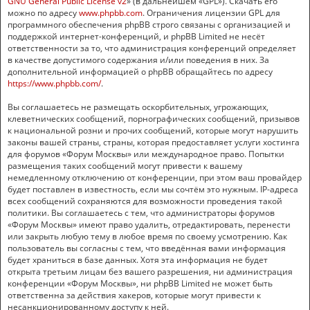
GNU General Public License v2
» (в дальнейшем «GPL»). Скачать его
можно по адресу
www.phpbb.com
. Ограничения лицензии GPL для
программного обеспечения phpBB строго связаны с организацией и
поддержкой интернет-конференций, и phpBB Limited не несёт
ответственности за то, что администрация конференций определяет
в качестве допустимого содержания и/или поведения в них. За
дополнительной информацией о phpBB обращайтесь по адресу
https://www.phpbb.com/
.
Вы соглашаетесь не размещать оскорбительных, угрожающих,
клеветнических сообщений, порнографических сообщений, призывов
к национальной розни и прочих сообщений, которые могут нарушить
законы вашей страны, страны, которая предоставляет услуги хостинга
для форумов «Форум Москвы» или международное право. Попытки
размещения таких сообщений могут привести к вашему
немедленному отключению от конференции, при этом ваш провайдер
будет поставлен в известность, если мы сочтём это нужным. IP-адреса
всех сообщений сохраняются для возможности проведения такой
политики. Вы соглашаетесь с тем, что администраторы форумов
«Форум Москвы» имеют право удалить, отредактировать, перенести
или закрыть любую тему в любое время по своему усмотрению. Как
пользователь вы согласны с тем, что введённая вами информация
будет храниться в базе данных. Хотя эта информация не будет
открыта третьим лицам без вашего разрешения, ни администрация
конференции «Форум Москвы», ни phpBB Limited не может быть
ответственна за действия хакеров, которые могут привести к
несанкционированному доступу к ней.