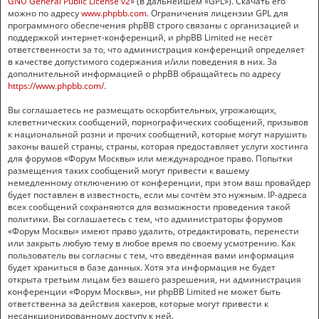
GNU General Public License v2
» (в дальнейшем «GPL»). Скачать его
можно по адресу
www.phpbb.com
. Ограничения лицензии GPL для
программного обеспечения phpBB строго связаны с организацией и
поддержкой интернет-конференций, и phpBB Limited не несёт
ответственности за то, что администрация конференций определяет
в качестве допустимого содержания и/или поведения в них. За
дополнительной информацией о phpBB обращайтесь по адресу
https://www.phpbb.com/
.
Вы соглашаетесь не размещать оскорбительных, угрожающих,
клеветнических сообщений, порнографических сообщений, призывов
к национальной розни и прочих сообщений, которые могут нарушить
законы вашей страны, страны, которая предоставляет услуги хостинга
для форумов «Форум Москвы» или международное право. Попытки
размещения таких сообщений могут привести к вашему
немедленному отключению от конференции, при этом ваш провайдер
будет поставлен в известность, если мы сочтём это нужным. IP-адреса
всех сообщений сохраняются для возможности проведения такой
политики. Вы соглашаетесь с тем, что администраторы форумов
«Форум Москвы» имеют право удалить, отредактировать, перенести
или закрыть любую тему в любое время по своему усмотрению. Как
пользователь вы согласны с тем, что введённая вами информация
будет храниться в базе данных. Хотя эта информация не будет
открыта третьим лицам без вашего разрешения, ни администрация
конференции «Форум Москвы», ни phpBB Limited не может быть
ответственна за действия хакеров, которые могут привести к
несанкционированному доступу к ней.