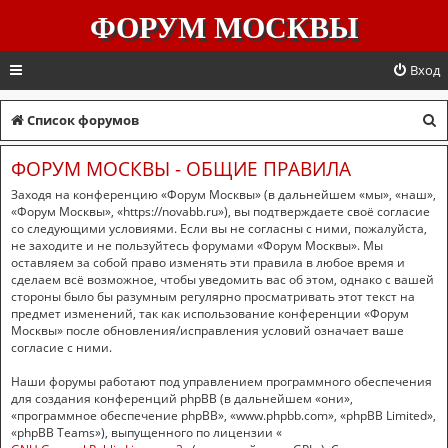
ФОРУМ МОСКВЫ
Вход
П
Список форумов
о
ФОРУМ МОСКВЫ - ОБЩИЕ ПРАВИЛА
и
Заходя на конференцию «Форум Москвы» (в дальнейшем «мы», «наш»,
с
«Форум Москвы», «https://novabb.ru»), вы подтверждаете своё согласие
со следующими условиями. Если вы не согласны с ними, пожалуйста,
к
не заходите и не пользуйтесь форумами «Форум Москвы». Мы
оставляем за собой право изменять эти правила в любое время и
сделаем всё возможное, чтобы уведомить вас об этом, однако с вашей
стороны было бы разумным регулярно просматривать этот текст на
предмет изменений, так как использование конференции «Форум
Москвы» после обновления/исправления условий означает ваше
согласие с ними.
Наши форумы работают под управлением программного обеспечения
для создания конференций phpBB (в дальнейшем «они»,
«программное обеспечение phpBB», «www.phpbb.com», «phpBB Limited»,
«phpBB Teams»), выпущенного по лицензии «