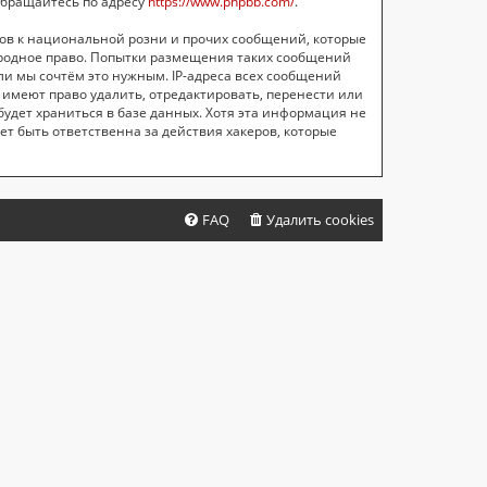
обращайтесь по адресу
https://www.phpbb.com/
.
ов к национальной розни и прочих сообщений, которые
ародное право. Попытки размещения таких сообщений
ли мы сочтём это нужным. IP-адреса всех сообщений
имеют право удалить, отредактировать, перенести или
будет храниться в базе данных. Хотя эта информация не
т быть ответственна за действия хакеров, которые
FAQ
Удалить cookies