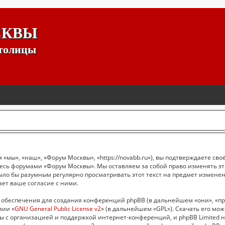
СКВЫ
столицы
мы», «наш», «Форум Москвы», «https://novabb.ru»), вы подтверждаете сво
йтесь форумами «Форум Москвы». Мы оставляем за собой право изменять э
было бы разумным регулярно просматривать этот текст на предмет измене
ет ваше согласие с ними.
обеспечения для создания конференций phpBB (в дальнейшем «они», «пр
зии «
GNU General Public License v2
» (в дальнейшем «GPL»). Скачать его мо
ы с организацией и поддержкой интернет-конференций, и phpBB Limited н