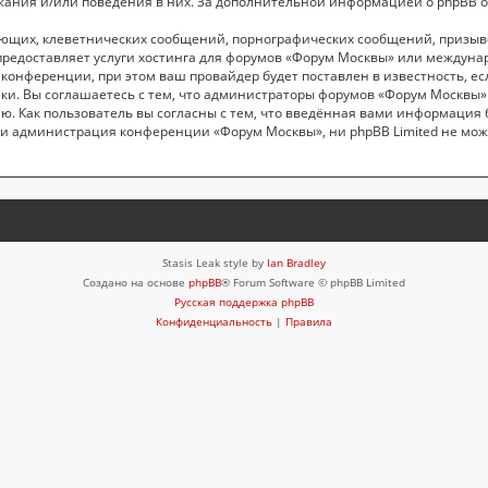
жания и/или поведения в них. За дополнительной информацией о phpBB 
ающих, клеветнических сообщений, порнографических сообщений, призыв
 предоставляет услуги хостинга для форумов «Форум Москвы» или междун
онференции, при этом ваш провайдер будет поставлен в известность, ес
ки. Вы соглашаетесь с тем, что администраторы форумов «Форум Москвы» 
ю. Как пользователь вы согласны с тем, что введённая вами информация 
и администрация конференции «Форум Москвы», ни phpBB Limited не може
Stasis Leak style by
Ian Bradley
Создано на основе
phpBB
® Forum Software © phpBB Limited
Русская поддержка phpBB
Конфиденциальность
|
Правила