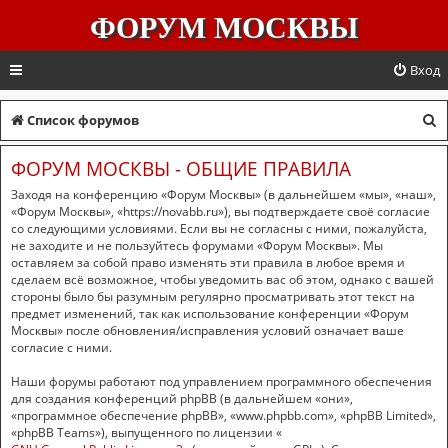
ФОРУМ МОСКВЫ
Вход
П
Список форумов
о
ФОРУМ МОСКВЫ - ОБЩИЕ ПРАВИЛА
и
Заходя на конференцию «Форум Москвы» (в дальнейшем «мы», «наш»,
с
«Форум Москвы», «https://novabb.ru»), вы подтверждаете своё согласие
со следующими условиями. Если вы не согласны с ними, пожалуйста,
к
не заходите и не пользуйтесь форумами «Форум Москвы». Мы
оставляем за собой право изменять эти правила в любое время и
сделаем всё возможное, чтобы уведомить вас об этом, однако с вашей
стороны было бы разумным регулярно просматривать этот текст на
предмет изменений, так как использование конференции «Форум
Москвы» после обновления/исправления условий означает ваше
согласие с ними.
Наши форумы работают под управлением программного обеспечения
для создания конференций phpBB (в дальнейшем «они»,
«программное обеспечение phpBB», «www.phpbb.com», «phpBB Limited»,
«phpBB Teams»), выпущенного по лицензии «