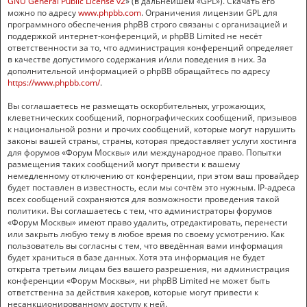
GNU General Public License v2
» (в дальнейшем «GPL»). Скачать его
можно по адресу
www.phpbb.com
. Ограничения лицензии GPL для
программного обеспечения phpBB строго связаны с организацией и
поддержкой интернет-конференций, и phpBB Limited не несёт
ответственности за то, что администрация конференций определяет
в качестве допустимого содержания и/или поведения в них. За
дополнительной информацией о phpBB обращайтесь по адресу
https://www.phpbb.com/
.
Вы соглашаетесь не размещать оскорбительных, угрожающих,
клеветнических сообщений, порнографических сообщений, призывов
к национальной розни и прочих сообщений, которые могут нарушить
законы вашей страны, страны, которая предоставляет услуги хостинга
для форумов «Форум Москвы» или международное право. Попытки
размещения таких сообщений могут привести к вашему
немедленному отключению от конференции, при этом ваш провайдер
будет поставлен в известность, если мы сочтём это нужным. IP-адреса
всех сообщений сохраняются для возможности проведения такой
политики. Вы соглашаетесь с тем, что администраторы форумов
«Форум Москвы» имеют право удалить, отредактировать, перенести
или закрыть любую тему в любое время по своему усмотрению. Как
пользователь вы согласны с тем, что введённая вами информация
будет храниться в базе данных. Хотя эта информация не будет
открыта третьим лицам без вашего разрешения, ни администрация
конференции «Форум Москвы», ни phpBB Limited не может быть
ответственна за действия хакеров, которые могут привести к
несанкционированному доступу к ней.