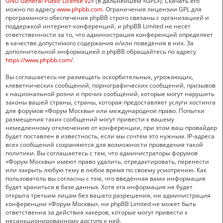
GNU General Public License v2
» (в дальнейшем «GPL»). Скачать его
можно по адресу
www.phpbb.com
. Ограничения лицензии GPL для
программного обеспечения phpBB строго связаны с организацией и
поддержкой интернет-конференций, и phpBB Limited не несёт
ответственности за то, что администрация конференций определяет
в качестве допустимого содержания и/или поведения в них. За
дополнительной информацией о phpBB обращайтесь по адресу
https://www.phpbb.com/
.
Вы соглашаетесь не размещать оскорбительных, угрожающих,
клеветнических сообщений, порнографических сообщений, призывов
к национальной розни и прочих сообщений, которые могут нарушить
законы вашей страны, страны, которая предоставляет услуги хостинга
для форумов «Форум Москвы» или международное право. Попытки
размещения таких сообщений могут привести к вашему
немедленному отключению от конференции, при этом ваш провайдер
будет поставлен в известность, если мы сочтём это нужным. IP-адреса
всех сообщений сохраняются для возможности проведения такой
политики. Вы соглашаетесь с тем, что администраторы форумов
«Форум Москвы» имеют право удалить, отредактировать, перенести
или закрыть любую тему в любое время по своему усмотрению. Как
пользователь вы согласны с тем, что введённая вами информация
будет храниться в базе данных. Хотя эта информация не будет
открыта третьим лицам без вашего разрешения, ни администрация
конференции «Форум Москвы», ни phpBB Limited не может быть
ответственна за действия хакеров, которые могут привести к
несанкционированному доступу к ней.