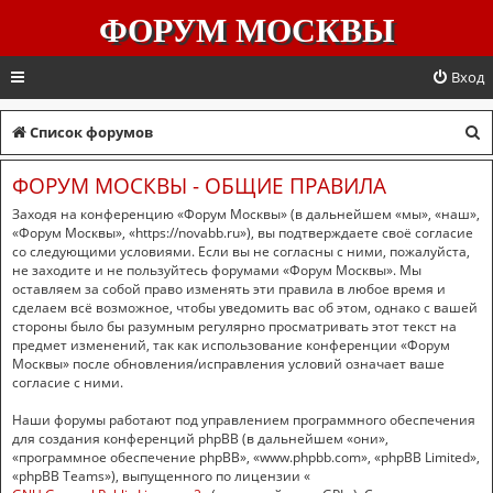
ФОРУМ МОСКВЫ
Вход
П
Список форумов
о
ФОРУМ МОСКВЫ - ОБЩИЕ ПРАВИЛА
и
Заходя на конференцию «Форум Москвы» (в дальнейшем «мы», «наш»,
с
«Форум Москвы», «https://novabb.ru»), вы подтверждаете своё согласие
со следующими условиями. Если вы не согласны с ними, пожалуйста,
к
не заходите и не пользуйтесь форумами «Форум Москвы». Мы
оставляем за собой право изменять эти правила в любое время и
сделаем всё возможное, чтобы уведомить вас об этом, однако с вашей
стороны было бы разумным регулярно просматривать этот текст на
предмет изменений, так как использование конференции «Форум
Москвы» после обновления/исправления условий означает ваше
согласие с ними.
Наши форумы работают под управлением программного обеспечения
для создания конференций phpBB (в дальнейшем «они»,
«программное обеспечение phpBB», «www.phpbb.com», «phpBB Limited»,
«phpBB Teams»), выпущенного по лицензии «