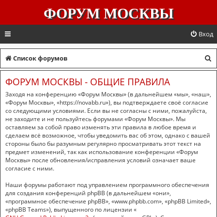
ФОРУМ МОСКВЫ
Вход
П
Список форумов
о
ФОРУМ МОСКВЫ - ОБЩИЕ ПРАВИЛА
и
Заходя на конференцию «Форум Москвы» (в дальнейшем «мы», «наш»,
с
«Форум Москвы», «https://novabb.ru»), вы подтверждаете своё согласие
со следующими условиями. Если вы не согласны с ними, пожалуйста,
к
не заходите и не пользуйтесь форумами «Форум Москвы». Мы
оставляем за собой право изменять эти правила в любое время и
сделаем всё возможное, чтобы уведомить вас об этом, однако с вашей
стороны было бы разумным регулярно просматривать этот текст на
предмет изменений, так как использование конференции «Форум
Москвы» после обновления/исправления условий означает ваше
согласие с ними.
Наши форумы работают под управлением программного обеспечения
для создания конференций phpBB (в дальнейшем «они»,
«программное обеспечение phpBB», «www.phpbb.com», «phpBB Limited»,
«phpBB Teams»), выпущенного по лицензии «