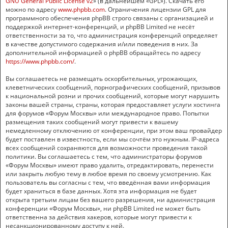
GNU General Public License v2
» (в дальнейшем «GPL»). Скачать его
можно по адресу
www.phpbb.com
. Ограничения лицензии GPL для
программного обеспечения phpBB строго связаны с организацией и
поддержкой интернет-конференций, и phpBB Limited не несёт
ответственности за то, что администрация конференций определяет
в качестве допустимого содержания и/или поведения в них. За
дополнительной информацией о phpBB обращайтесь по адресу
https://www.phpbb.com/
.
Вы соглашаетесь не размещать оскорбительных, угрожающих,
клеветнических сообщений, порнографических сообщений, призывов
к национальной розни и прочих сообщений, которые могут нарушить
законы вашей страны, страны, которая предоставляет услуги хостинга
для форумов «Форум Москвы» или международное право. Попытки
размещения таких сообщений могут привести к вашему
немедленному отключению от конференции, при этом ваш провайдер
будет поставлен в известность, если мы сочтём это нужным. IP-адреса
всех сообщений сохраняются для возможности проведения такой
политики. Вы соглашаетесь с тем, что администраторы форумов
«Форум Москвы» имеют право удалить, отредактировать, перенести
или закрыть любую тему в любое время по своему усмотрению. Как
пользователь вы согласны с тем, что введённая вами информация
будет храниться в базе данных. Хотя эта информация не будет
открыта третьим лицам без вашего разрешения, ни администрация
конференции «Форум Москвы», ни phpBB Limited не может быть
ответственна за действия хакеров, которые могут привести к
несанкционированному доступу к ней.