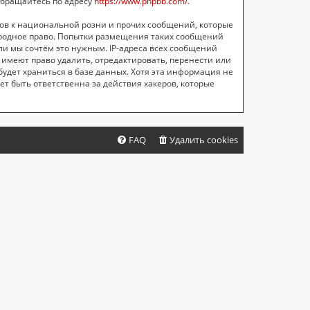
обращайтесь по адресу
https://www.phpbb.com/
.
ов к национальной розни и прочих сообщений, которые
ародное право. Попытки размещения таких сообщений
ли мы сочтём это нужным. IP-адреса всех сообщений
имеют право удалить, отредактировать, перенести или
будет храниться в базе данных. Хотя эта информация не
т быть ответственна за действия хакеров, которые
FAQ
Удалить cookies