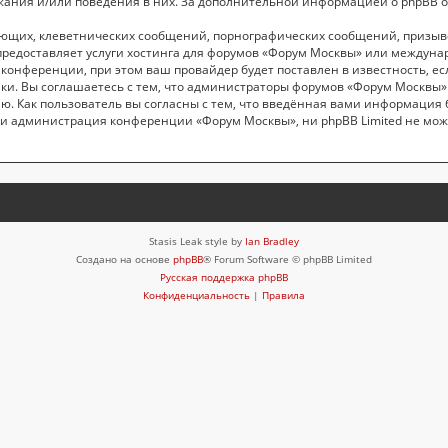
жания и/или поведения в них. За дополнительной информацией о phpBB 
ающих, клеветнических сообщений, порнографических сообщений, призыв
 предоставляет услуги хостинга для форумов «Форум Москвы» или междун
онференции, при этом ваш провайдер будет поставлен в известность, ес
ки. Вы соглашаетесь с тем, что администраторы форумов «Форум Москвы» 
ю. Как пользователь вы согласны с тем, что введённая вами информация 
и администрация конференции «Форум Москвы», ни phpBB Limited не може
Stasis Leak style by
Ian Bradley
Создано на основе
phpBB
® Forum Software © phpBB Limited
Русская поддержка phpBB
Конфиденциальность
|
Правила