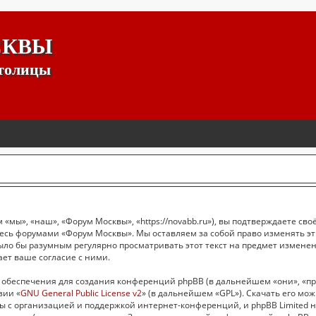
СКВЫ
столицы
мы», «наш», «Форум Москвы», «https://novabb.ru»), вы подтверждаете сво
йтесь форумами «Форум Москвы». Мы оставляем за собой право изменять э
было бы разумным регулярно просматривать этот текст на предмет измене
ет ваше согласие с ними.
обеспечения для создания конференций phpBB (в дальнейшем «они», «пр
зии «
GNU General Public License v2
» (в дальнейшем «GPL»). Скачать его мо
ы с организацией и поддержкой интернет-конференций, и phpBB Limited н