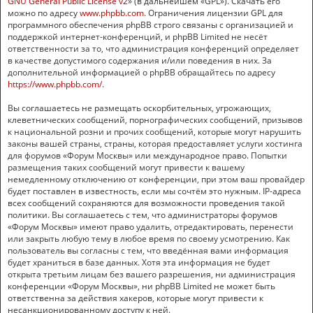
GNU General Public License v2
» (в дальнейшем «GPL»). Скачать его
можно по адресу
www.phpbb.com
. Ограничения лицензии GPL для
программного обеспечения phpBB строго связаны с организацией и
поддержкой интернет-конференций, и phpBB Limited не несёт
ответственности за то, что администрация конференций определяет
в качестве допустимого содержания и/или поведения в них. За
дополнительной информацией о phpBB обращайтесь по адресу
https://www.phpbb.com/
.
Вы соглашаетесь не размещать оскорбительных, угрожающих,
клеветнических сообщений, порнографических сообщений, призывов
к национальной розни и прочих сообщений, которые могут нарушить
законы вашей страны, страны, которая предоставляет услуги хостинга
для форумов «Форум Москвы» или международное право. Попытки
размещения таких сообщений могут привести к вашему
немедленному отключению от конференции, при этом ваш провайдер
будет поставлен в известность, если мы сочтём это нужным. IP-адреса
всех сообщений сохраняются для возможности проведения такой
политики. Вы соглашаетесь с тем, что администраторы форумов
«Форум Москвы» имеют право удалить, отредактировать, перенести
или закрыть любую тему в любое время по своему усмотрению. Как
пользователь вы согласны с тем, что введённая вами информация
будет храниться в базе данных. Хотя эта информация не будет
открыта третьим лицам без вашего разрешения, ни администрация
конференции «Форум Москвы», ни phpBB Limited не может быть
ответственна за действия хакеров, которые могут привести к
несанкционированному доступу к ней.