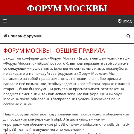
ФОРУМ МОСКВЫ
Вход
П
Список форумов
о
ФОРУМ МОСКВЫ - ОБЩИЕ ПРАВИЛА
и
Заходя на конференцию «Форум Москвы» (в дальнейшем «мы», «наш»,
с
«Форум Москвы», «https://novabb.ru»), вы подтверждаете своё согласие
со следующими условиями. Если вы не согласны с ними, пожалуйста,
к
не заходите и не пользуйтесь форумами «Форум Москвы». Мы
оставляем за собой право изменять эти правила в любое время и
сделаем всё возможное, чтобы уведомить вас об этом, однако с вашей
стороны было бы разумным регулярно просматривать этот текст на
предмет изменений, так как использование конференции «Форум
Москвы» после обновления/исправления условий означает ваше
согласие с ними.
Наши форумы работают под управлением программного обеспечения
для создания конференций phpBB (в дальнейшем «они»,
«программное обеспечение phpBB», «www.phpbb.com», «phpBB Limited»,
«phpBB Teams»), выпущенного по лицензии «