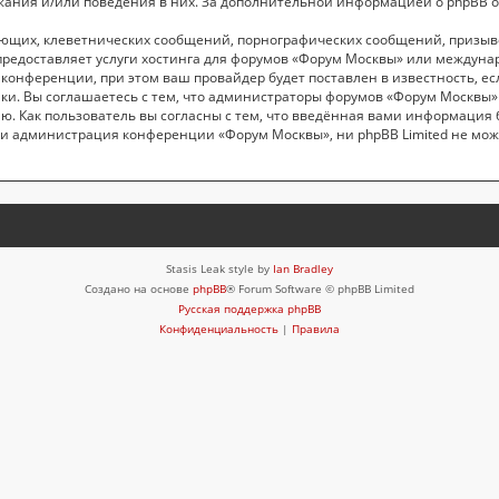
жания и/или поведения в них. За дополнительной информацией о phpBB 
ающих, клеветнических сообщений, порнографических сообщений, призыв
 предоставляет услуги хостинга для форумов «Форум Москвы» или междун
онференции, при этом ваш провайдер будет поставлен в известность, ес
ки. Вы соглашаетесь с тем, что администраторы форумов «Форум Москвы» 
ю. Как пользователь вы согласны с тем, что введённая вами информация 
и администрация конференции «Форум Москвы», ни phpBB Limited не може
Stasis Leak style by
Ian Bradley
Создано на основе
phpBB
® Forum Software © phpBB Limited
Русская поддержка phpBB
Конфиденциальность
|
Правила