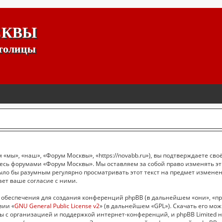
СКВЫ
столицы
мы», «наш», «Форум Москвы», «https://novabb.ru»), вы подтверждаете сво
йтесь форумами «Форум Москвы». Мы оставляем за собой право изменять э
было бы разумным регулярно просматривать этот текст на предмет измене
ет ваше согласие с ними.
обеспечения для создания конференций phpBB (в дальнейшем «они», «пр
зии «
GNU General Public License v2
» (в дальнейшем «GPL»). Скачать его мо
ы с организацией и поддержкой интернет-конференций, и phpBB Limited н