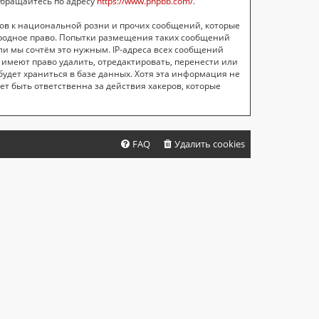
обращайтесь по адресу
https://www.phpbb.com/
.
ов к национальной розни и прочих сообщений, которые
ародное право. Попытки размещения таких сообщений
ли мы сочтём это нужным. IP-адреса всех сообщений
имеют право удалить, отредактировать, перенести или
будет храниться в базе данных. Хотя эта информация не
т быть ответственна за действия хакеров, которые
FAQ
Удалить cookies