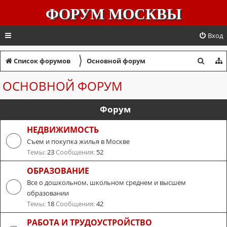
ФОРУМ МОСКВЫ
Вход
〉
П
Список форумов
Основной форум
о
ОСНОВНОЙ ФОРУМ
и
с
Форум
к
НЕДВИЖИМОСТЬ
Съем и покупка жилья в Москве
Темы:
23
Сообщения:
52
ОБРАЗОВАНИЕ
Все о дошкольном, школьном среднем и высшем
образовании
Темы:
18
Сообщения:
42
РАБОТА И ТРУДОУСТРОЙСТВО