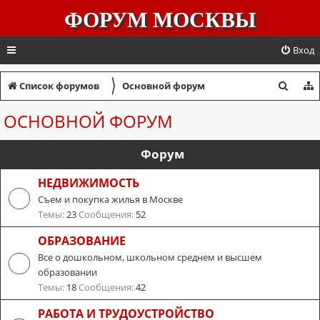
ФОРУМ МОСКВЫ
Вход
〉
П
Список форумов
Основной форум
о
ОСНОВНОЙ ФОРУМ
и
с
Форум
к
НЕДВИЖИМОСТЬ
Съем и покупка жилья в Москве
Темы:
23
Сообщения:
52
ОБРАЗОВАНИЕ
Все о дошкольном, школьном среднем и высшем
образовании
Темы:
18
Сообщения:
42
РАБОТА И ТРУДОУСТРОЙСТВО