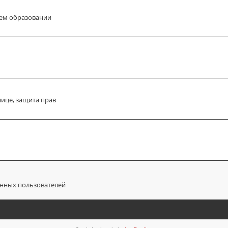
ем образовании
лице, защита прав
анных пользователей